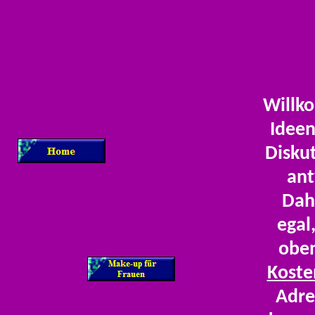
Willk
Ideen
Disku
ant
Dahe
egal
obe
Koste
Adre