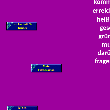
kommt
errei
heiß
ges
grü
mu
darü
frage