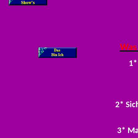
Was 
1*
2* Sic
3* Ma